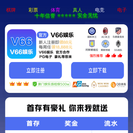
联系我们
首页
香港正版传真资料大全
地址 (Add): 浙江省温州市瓯海区秀浦路750号
电话：
0577 56559999
邮箱 (E-mail)：
bill@lovedoor.com